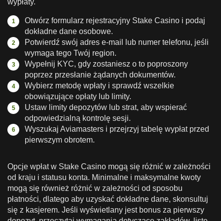
wypłaty.
Otwórz formularz rejestracyjny Stake Casino i podaj
dokładne dane osobowe.
Potwierdź swój adres e-mail lub numer telefonu, jeśli
wymaga tego Twój region.
Wypełnij KYC, gdy zostaniesz o to poproszony
poprzez przesłanie żądanych dokumentów.
Wybierz metodę wpłaty i sprawdź wszelkie
obowiązujące opłaty lub limity.
Ustaw limity depozytów lub strat, aby wspierać
odpowiedzialną kontrolę sesji.
Wyszukaj Aviamasters i przejrzyj tabelę wypłat przed
pierwszym obrotem.
Opcje wpłat w Stake Casino mogą się różnić w zależności
od kraju i statusu konta. Minimalne i maksymalne kwoty
mogą się również różnić w zależności od sposobu
płatności, dlatego aby uzyskać dokładne dane, skonsultuj
się z kasjerem. Jeśli wyświetlany jest bonus za pierwszy
depozyt, przeczytaj wymagania dotyczące zakładów, listę