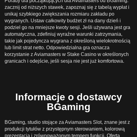
Porady dla początkujących dla Aviamasters od BGaming:
zacznij od niższych stawek, zapoznaj się z tabelą wypłat i
unikaj szybkiego zwiększania rozmiaru zakładu po
wygranych. Ustaw całkowity budżet zł na dany dzień i
podziel go na mniejsze kwoty sesji. Jeśli używana jest gra
automatyczna, zdefiniuj wyraźne warunki zatrzymania,
takie jak pojedyncza wygrana z określoną wielokrotnością
lub limit strat netto. Odpowiedzialna gra oznacza
korzystanie z Aviamasters w Stake Casino w określonych
granicach i odejście, jeśli sesja nie jest już komfortowa.
Informacje o dostawcy
BGaming
BGaming, studio stojące za Aviamasters Slot, znane jest z
produkcji tytułów z przystępnym sterowaniem, kolorową
prezentacją i zrównoważonym tempem funkcji. Oferta