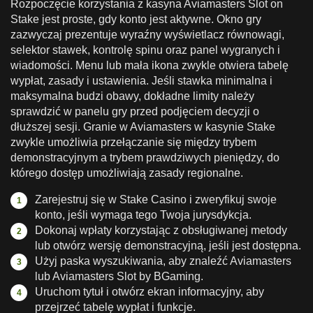
Rozpoczęcie korzystania z kasyna Aviamasters Slot on
Stake jest proste, gdy konto jest aktywne. Okno gry
zazwyczaj prezentuje wyraźny wyświetlacz równowagi,
selektor stawek, kontrolę spinu oraz panel wygranych i
wiadomości. Menu lub mała ikona zwykle otwiera tabelę
wypłat, zasady i ustawienia. Jeśli stawka minimalna i
maksymalna budzi obawy, dokładne limity należy
sprawdzić w panelu gry przed podjęciem decyzji o
dłuższej sesji. Granie w Aviamasters w kasynie Stake
zwykle umożliwia przełączanie się między trybem
demonstracyjnym a trybem prawdziwych pieniędzy, do
którego dostęp umożliwiają zasady regionalne.
Zarejestruj się w Stake Casino i zweryfikuj swoje
konto, jeśli wymaga tego Twoja jurysdykcja.
Dokonaj wpłaty korzystając z obsługiwanej metody
lub otwórz wersję demonstracyjną, jeśli jest dostępna.
Użyj paska wyszukiwania, aby znaleźć Aviamasters
lub Aviamasters Slot by BGaming.
Uruchom tytuł i otwórz ekran informacyjny, aby
przejrzeć tabelę wypłat i funkcje.