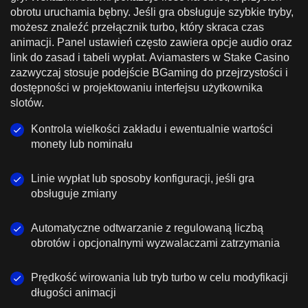
obrotu uruchamia bębny. Jeśli gra obsługuje szybkie tryby,
możesz znaleźć przełącznik turbo, który skraca czas
animacji. Panel ustawień często zawiera opcje audio oraz
link do zasad i tabeli wypłat. Aviamasters w Stake Casino
zazwyczaj stosuje podejście BGaming do przejrzystości i
dostępności w projektowaniu interfejsu użytkownika
slotów.
Kontrola wielkości zakładu i ewentualnie wartości
monety lub nominału
Linie wypłat lub sposoby konfiguracji, jeśli gra
obsługuje zmiany
Automatyczne odtwarzanie z regulowaną liczbą
obrotów i opcjonalnymi wyzwalaczami zatrzymania
Prędkość wirowania lub tryb turbo w celu modyfikacji
długości animacji