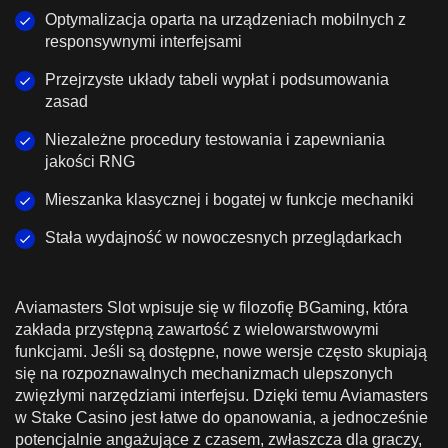
Optymalizacja oparta na urządzeniach mobilnych z
responsywnymi interfejsami
Przejrzyste układy tabeli wypłat i podsumowania
zasad
Niezależne procedury testowania i zapewniania
jakości RNG
Mieszanka klasycznej i bogatej w funkcje mechaniki
Stała wydajność w nowoczesnych przeglądarkach
Aviamasters Slot wpisuje się w filozofię BGaming, która
zakłada przystępną zawartość z wielowarstwowymi
funkcjami. Jeśli są dostępne, nowe wersje często skupiają
się na rozpoznawalnych mechanizmach ulepszonych
zwięzłymi narzędziami interfejsu. Dzięki temu Aviamasters
w Stake Casino jest łatwe do opanowania, a jednocześnie
potencjalnie angażujące z czasem, zwłaszcza dla graczy,