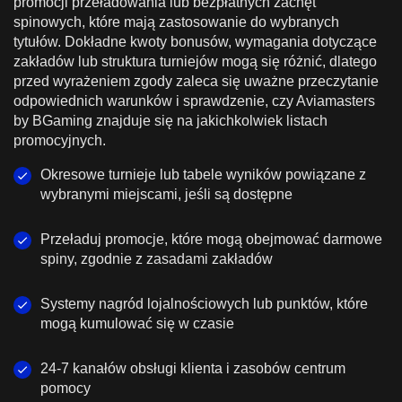
promocji przeładowania lub bezpłatnych zachęt
spinowych, które mają zastosowanie do wybranych
tytułów. Dokładne kwoty bonusów, wymagania dotyczące
zakładów lub struktura turniejów mogą się różnić, dlatego
przed wyrażeniem zgody zaleca się uważne przeczytanie
odpowiednich warunków i sprawdzenie, czy Aviamasters
by BGaming znajduje się na jakichkolwiek listach
promocyjnych.
Okresowe turnieje lub tabele wyników powiązane z
wybranymi miejscami, jeśli są dostępne
Przeładuj promocje, które mogą obejmować darmowe
spiny, zgodnie z zasadami zakładów
Systemy nagród lojalnościowych lub punktów, które
mogą kumulować się w czasie
24-7 kanałów obsługi klienta i zasobów centrum
pomocy