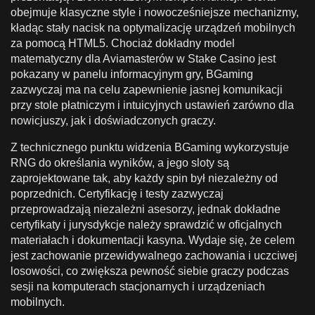
obejmuje klasyczne style i nowocześniejsze mechanizmy,
kładąc stały nacisk na optymalizację urządzeń mobilnych
za pomocą HTML5. Chociaż dokładny model
matematyczny dla Aviamasterów w Stake Casino jest
pokazany w panelu informacyjnym gry, BGaming
zazwyczaj ma na celu zapewnienie jasnej komunikacji
przy stole płatniczym i intuicyjnych ustawień zarówno dla
nowicjuszy, jak i doświadczonych graczy.
Z technicznego punktu widzenia BGaming wykorzystuje
RNG do określania wyników, a jego sloty są
zaprojektowane tak, aby każdy spin był niezależny od
poprzednich. Certyfikację i testy zazwyczaj
przeprowadzają niezależni asesorzy, jednak dokładne
certyfikaty i jurysdykcje należy sprawdzić w oficjalnych
materiałach i dokumentacji kasyna. Wydaje się, że celem
jest zachowanie przewidywalnego zachowania i uczciwej
losowości, co zwiększa pewność siebie graczy podczas
sesji na komputerach stacjonarnych i urządzeniach
mobilnych.