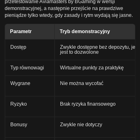
przetestowanie Aviamasters by BGaming w wersji
demonstracyjnej, a następnie przejście na prawdziwe
pieniądze tylko wtedy, gdy zasady i rytm wydają się jasne.
Parametr
Tryb demonstracyjny
Dostęp
Zwykle dostępne bez depozytu, jeśl
jest to dozwolone
Typ równowagi
Wirtualne punkty za praktykę
Wygrane
Nie można wycofać
Ryzyko
Brak ryzyka finansowego
Bonusy
Zwykle nie dotyczy