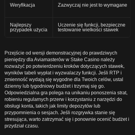
Weryfikacja
Zazwyczaj nie jest to wymagane
Najlepszy
Uczenie się funkcji, bezpieczne
przypadek użycia
testowanie wielkości stawek
Przejście od wersji demonstracyjnej do prawdziwych
pieniędzy dla Aviamasterów w Stake Casino należy
rozważyć po potwierdzeniu kroków dotyczących stawek,
wyników tabeli wypłat i wyzwalaczy funkcji. Jeśli RTP i
zmienność wydają się wygodne dla Twoich celów, ustal
dzienny lub tygodniowy budżet i trzymaj się go.
Odpowiedzialna gra polega na unikaniu ponoszenia strat,
robieniu regularnych przerw i korzystaniu z narzędzi do
obsługi konta, takich jak limity depozytów lub
przypomnienia o sesjach. Jeśli rozgrywka stanie się
stresująca, warto zatrzymać się i ponownie ocenić budżet i
przydział czasu.